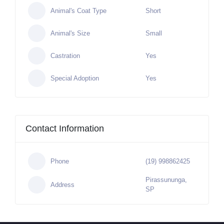
Animal's Coat Type
Short
Animal's Size
Small
Castration
Yes
Special Adoption
Yes
Contact Information
Phone
(19) 998862425
Pirassununga,
Address
SP